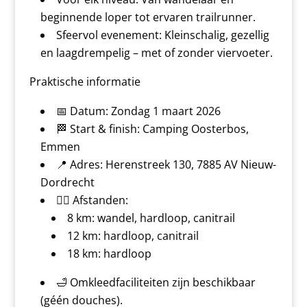
beginnende loper tot ervaren trailrunner.
Sfeervol evenement: Kleinschalig, gezellig
en laagdrempelig – met of zonder viervoeter.
Praktische informatie
📅 Datum: Zondag 1 maart 2026
🏁 Start & finish: Camping Oosterbos,
Emmen
📍 Adres: Herenstreek 130, 7885 AV Nieuw-
Dordrecht
🏃‍♂️ Afstanden:
8 km: wandel, hardloop, canitrail
12 km: hardloop, canitrail
18 km: hardloop
🛁 Omkleedfaciliteiten zijn beschikbaar
(géén douches).