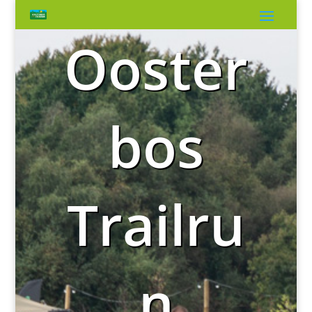
Ooster
bos
Trailru
n