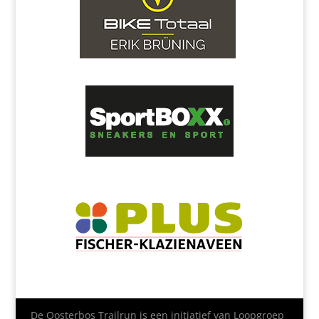
De Oosterbos Trailrun is een initiatief van Loopgroep