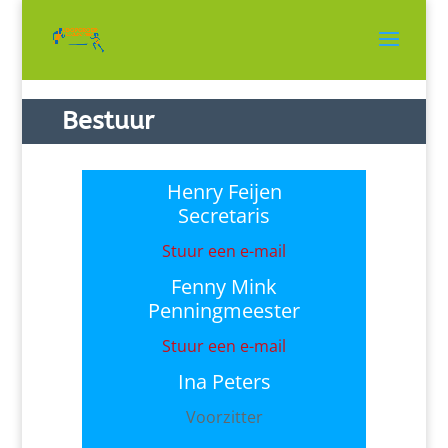
Bestuur
Henry Feijen
Secretaris
Stuur een e-mail
Fenny Mink
Penningmeester
Stuur een e-mail
Ina Peters
Voorzitter