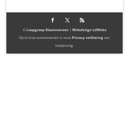
©
Loopgroep Klazienaveen
|
Webdesign LdWebs
Op al onze evenementen is onze
Privacy verklaring
van
toepassing.