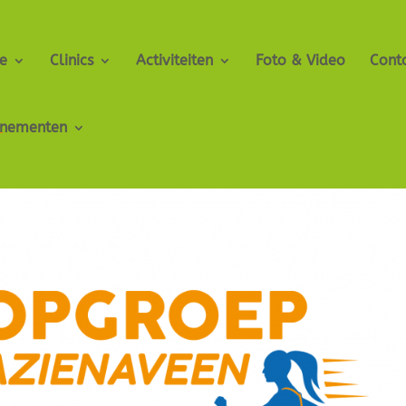
e
Clinics
Activiteiten
Foto & Video
Cont
enementen